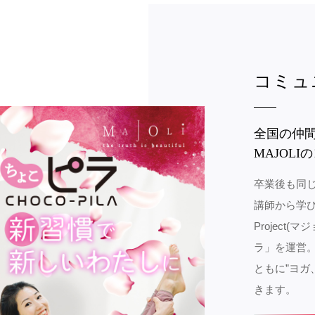
コミュ
全国の仲
MAJOL
卒業後も同
講師から学び
Projec
ラ」を運営
ともに”ヨガ
きます。