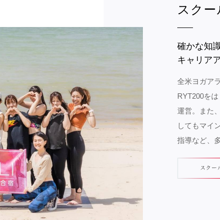
スクー
確かな知
キャリア
全米ヨガア
RYT200
運営。また、
してもマイ
指導など、