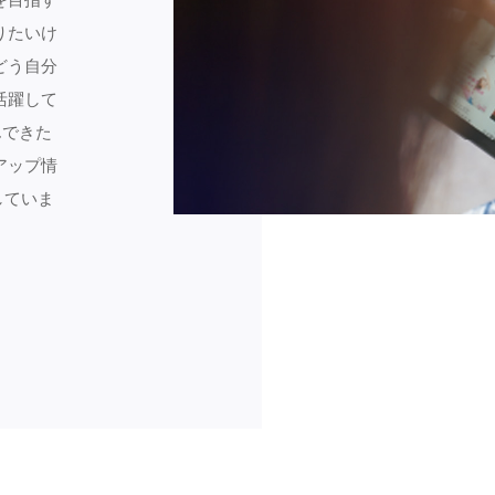
りたいけ
どう自分
活躍して
んできた
アップ情
していま